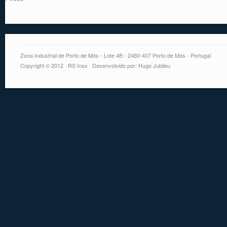
Zona Industrial de Porto de Mós - Lote 4B - 2480-407 Porto de Mós - Portugal
Copyright © 2012 · RS Inox · Desenvolvido por: Hugo Jubileu