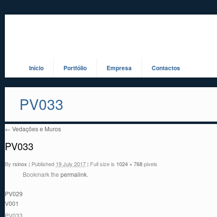
Início
Portfólio
Empresa
Contactos
PV033
←
Vedações e Muros
PV033
By
rsinox
|
Published
19 July 2017
|
Full size is
1024 × 768
pixels
Bookmark the
permalink
.
PV029
V001
PV033