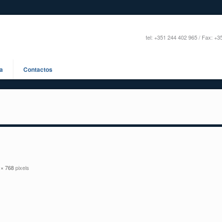
tel: +351 244 402 965 / Fax: +
a
Contactos
 × 768
pixels