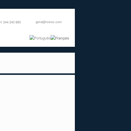
geral@rsinox.com
351 244 240 890