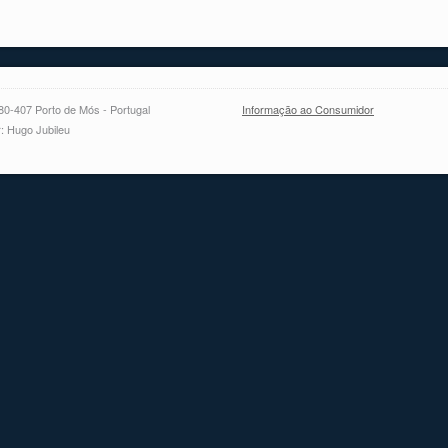
480-407 Porto de Mós - Portugal
Informação ao Consumidor
: Hugo Jubileu