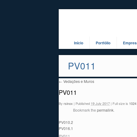
Início
Portfólio
Empres
PV011
←
Vedações e Muros
PV011
By
rsinox
|
Published
19 July 2017
|
Full size is
1024
Bookmark the
permalink
.
PV010.2
PV016.1
PV011